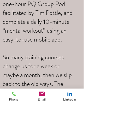
one-hour PQ Group Pod
facilitated by Tim Pottle, and
complete a daily 10-minute
“mental workout” using an
easy-to-use mobile app.
So many training courses
change us for a week or
maybe a month, then we slip
back to the old ways. The
Positive Mental Fitness
Programme helps you make
Phone
Email
LinkedIn
changes quickly and provides